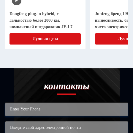
Dongfeng plug-in hybrid, с
Junfeng бренд LHD
дальностью более 2000 км,
выносливость, быс
компактный внедорожник JF-L7
чисто электрическ
JF-LC 05 с дальнос
Лучшая цена
Лучшая
контакты