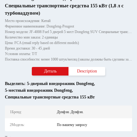
Специальные транспортные средства 155 кВт (1,8 л с
турбонаддувом)
Место происхождения: Китай
Фирменное наименование: Dongfeng-Peugeot
Номер модели: JF-4008 Fuel 5 дверей 5 мест Dongfeng SUV Специальные транспортные средства 155 кВт
Количество мин заказа: 2 единицы
Цена: FCA (email reply based on different models)
Время доставки: 30 - 45 дней
Условия оплаты: T/T
Поставка способности: менее 1000 штук/месяц (заказы должны быть сделаны за 30 дней до начала, если их больше 1000)
Деталь
Description
Выделить:
5-дверный внедорожник Dongfeng
,
5-местный внедорожник Dongfeng
,
Специальные транспортные средства 155 кВт
1Бренд:
Дунфэн. Дунфэн.
2Модель:
По вашему запросу