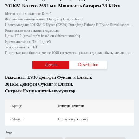
301KM Колесо 2652 мм Мощность батареи 38 КВтч
Место происхождения: Китай
Фирменное наименование: Dongfeng Group Brand
Номер модели: 301KM E Elysee (EV30) Dongfeng Fukang E Elysee Литий железный аккумулятор
Количество мин заказа: 2 единицы
Цена: FCA (email reply based on different models)
Время доставки: 30 - 45 дней
Условия оплаты: T/T
Поставка способности: менее 1000 штук/месяц (заказы должны быть сделаны за 30 дней до начала, если их больше 1000)
Деталь
Description
Выделить:
EV30 Донгфэн Фуканг и Елисей
,
301КМ Донгфэн Фуканг и Елисей
,
Ситроен Кэлизе литий-акумулятор
1Бренд:
Дунфэн. Дунфэн.
2Модель:
По вашему запросу
Tags: