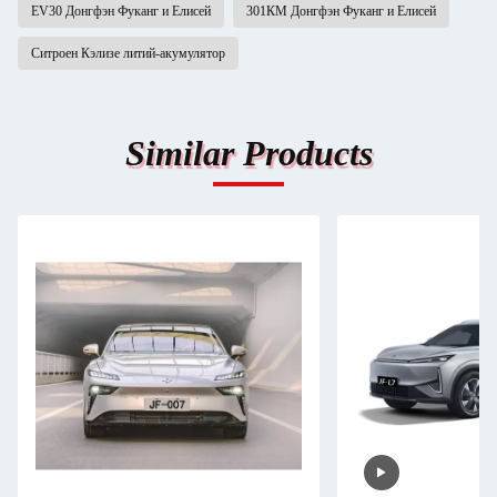
EV30 Донгфэн Фуканг и Елисей
301КМ Донгфэн Фуканг и Елисей
Ситроен Кэлизе литий-акумулятор
Similar Products