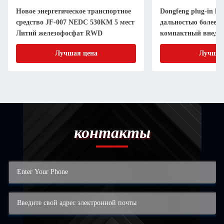
Новое энергетическое транспортное
Dongfeng plug-in hyb
средство JF-007 NEDC 530KM 5 мест
дальностью более 2
Литий железофосфат RWD
компактный внедо
Лучшая цена
Лучшая
контакты