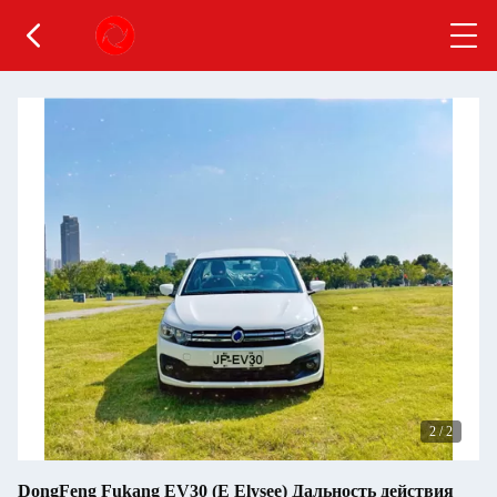
2
/
2
DongFeng Fukang EV30 (E Elysee) Дальность действия