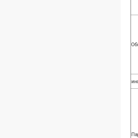
Об
ин
Па