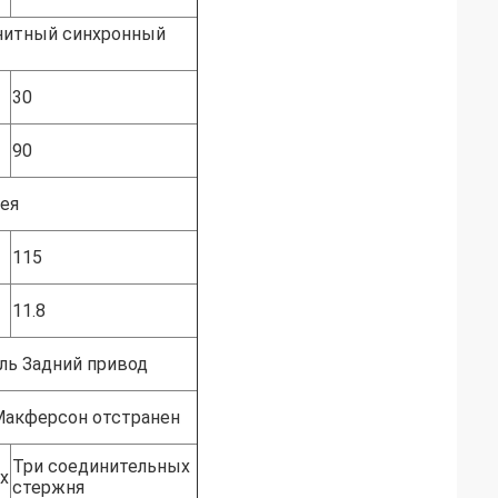
нитный синхронный
30
90
ея
115
11.8
ль Задний привод
акферсон отстранен
Три соединительных
х
стержня