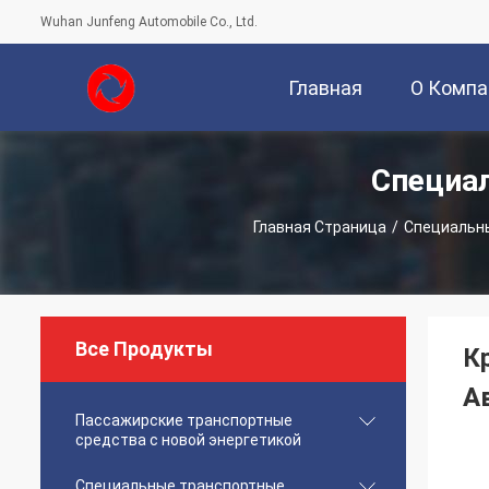
Wuhan Junfeng Automobile Co., Ltd.
Главная
О Компа
Специа
Страница
Главная Страница
/
Специальн
Все Продукты
К
А
Пассажирские транспортные
средства с новой энергетикой
Специальные транспортные