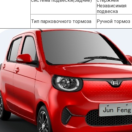
Система подвески
Задние
стержней
(
)
Независимая
подвеска
Тип парковочного тормоза
Ручной тормоз