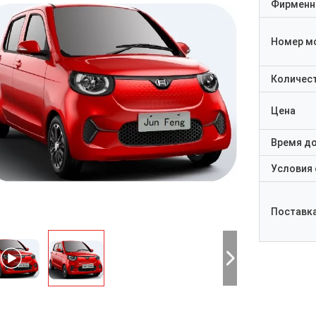
Фирменн
Номер м
Количест
Цена
Время д
Условия
Поставк