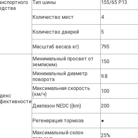
анспортного
Тип шины
155/65 Р13
едства
Количество мест
4
Количество дверей
5
Масштаб веса
в кг)
795
(
Минимальный просвет от
150
земли
мм
(
)
Минимальный диаметр
9.8
поворота
Максимальная скорость
100
(км/ч)
декс
фективности
Диапазон NEDC ((km)
200
Регенерация тормоза
●
Максимальный склон
25%