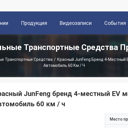
нии
Продукция
Видеозаписи
События
льные Транспортные Средства П
ые Транспортные Средства
/
Красный JunFeng Бренд 4-Местный 
Автомобиль 60 Км / Ч
расный JunFeng бренд 4-местный EV 
втомобиль 60 км / ч
Место п