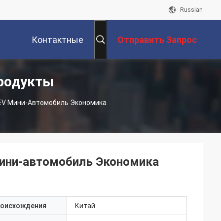
Russian
Контактные
Отправить Запрос
родукты
Данные
EV Мини-Автомобиль Экономика
мини-автомобиль Экономика
роисхождения
Китай