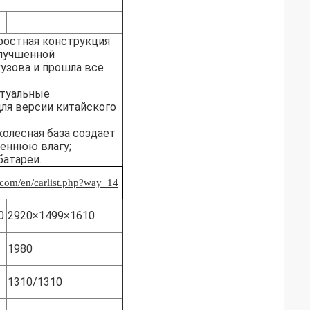
JF LX1R-00E
ростная конструкция
улучшенной
узова и прошла все
ктуальные
ля версии китайского
колесная база создает
еннюю влагу;
атареи.
.com/en/carlist.php?way=14
0
2920×1499×1610
1980
1310/1310