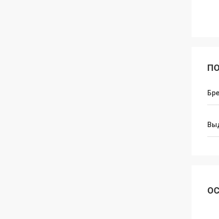
ПО
Бр
Вы
ОС