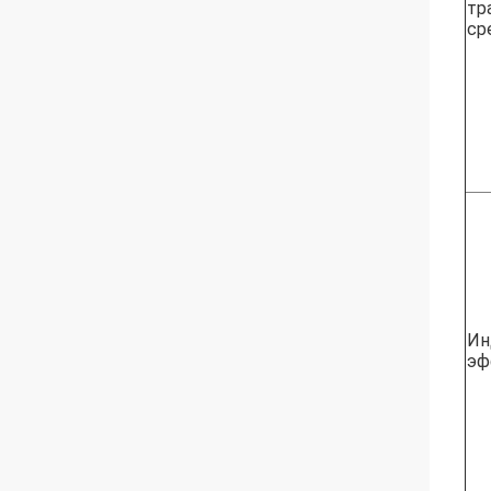
тр
ср
Ин
эф