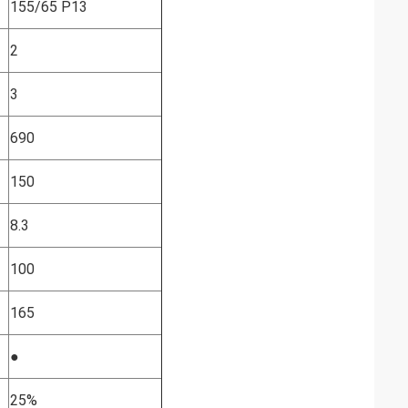
155/65 Р13
2
3
690
150
8.3
100
165
●
25%