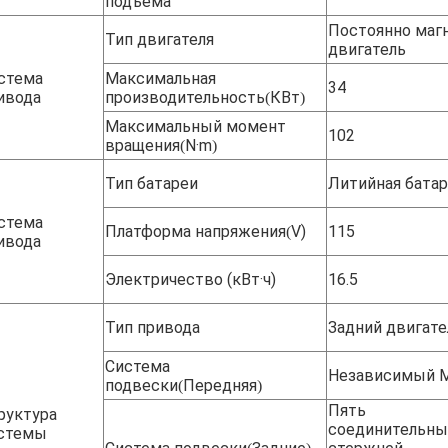
подъема
Постоянно маг
Тип двигателя
двигатель
стема
Максимальная
34
ивода
производительность
КВт
(
)
Максимальный момент
102
вращения
N·m
(
)
Тип батареи
Литийная батар
стема
Платформа напряжения
V)
115
(
ивода
Электричество (кВт·ч)
16.5
Тип привода
Задний двигате
Система
Независимый М
подвески
Передняя
(
)
Пять
руктура
соединительны
стемы