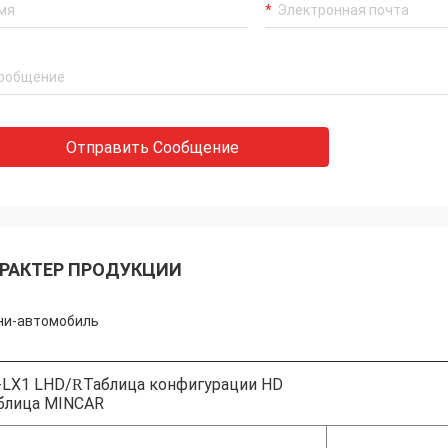
Отправить Сообщение
РАКТЕР ПРОДУКЦИИ
ни-автомобиль
-LX1 LHD/
Таблица конфигурации HD
R
блица MINCAR
JF LX1 ((RHD)