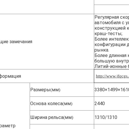
JF LX1R-00C
Регулярная ско
автомобиля с 
конструкцией к
краш-тесты;
Более интелле
щие замечания
конфигурации д
рынка.
Более длинная 
большую внутр
Литий-ионные б
формация
http://www.jfqcgs
Размеры
мм
3380×1499×161
(
)
Основа колеса
мм
2440
(
)
Ширина рельса
мм
1310/1310
(
)
раметр