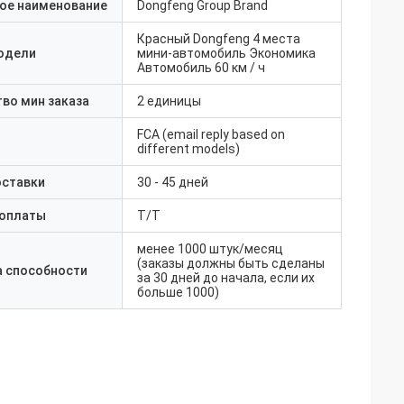
ое наименование
Dongfeng Group Brand
Красный Dongfeng 4 места
одели
мини-автомобиль Экономика
Автомобиль 60 км / ч
во мин заказа
2 единицы
FCA (email reply based on
different models)
оставки
30 - 45 дней
 оплаты
T/T
менее 1000 штук/месяц
(заказы должны быть сделаны
а способности
за 30 дней до начала, если их
больше 1000)