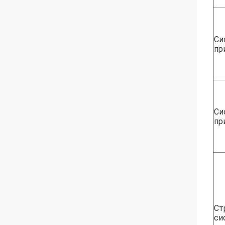
Си
пр
Си
пр
Ст
си