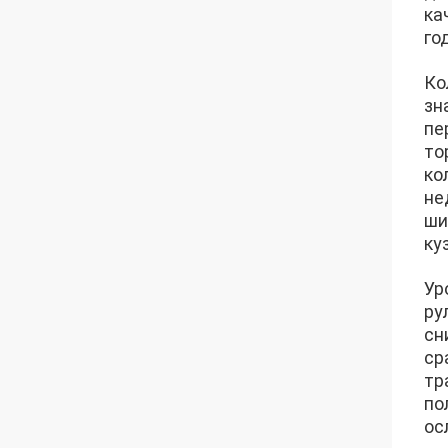
ка
го
Ко
зн
пе
то
ко
не
ши
ку
Ур
ру
сн
ср
тр
по
ос