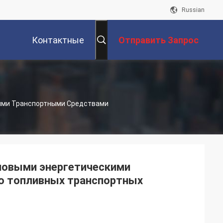
Russian
Контактные
Отправить Запрос
Данные
ими Транспортными Средствами
новыми энергетическими
ю топливных транспортных