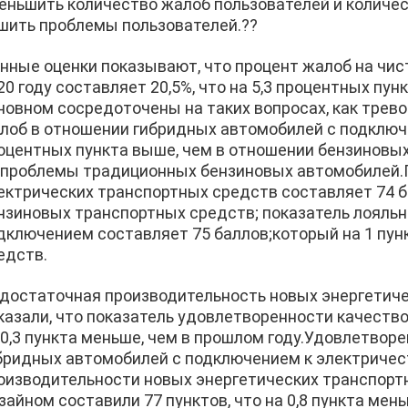
еньшить количество жалоб пользователей и количес
шить проблемы пользователей.??
нные оценки показывают, что процент жалоб на чис
20 году составляет 20,5%, что на 5,3 процентных пу
новном сосредоточены на таких вопросах, как трев
лоб в отношении гибридных автомобилей с подключен
оцентных пункта выше, чем в отношении бензиновы
 проблемы традиционных бензиновых автомобилей.
ектрических транспортных средств составляет 74 бал
нзиновых транспортных средств; показатель лояль
дключением составляет 75 баллов;который на 1 пун
едств.
достаточная производительность новых энергетич
казали, что показатель удовлетворенности качество
 0,3 пункта меньше, чем в прошлом году.Удовлетво
бридных автомобилей с подключением к электричес
оизводительности новых энергетических транспорт
зайном составили 77 пунктов, что на 0,8 пункта мен