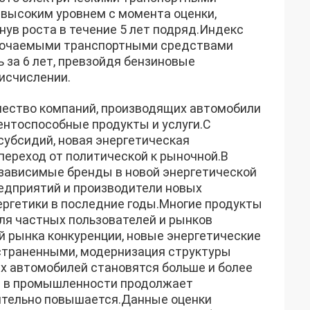
 высоким уровнем с момента оценки,
нув роста в течение 5 лет подряд.Индекс
лючаемыми транспортными средствами
ь за 6 лет, превзойдя бензиновые
 исчислении.
чество компаний, производящих автомобили
ентоспособные продукты и услуги.С
субсидий, новая энергетическая
ереход от политической к рыночной.В
езависимые бренды в новой энергетической
едприятий и производители новых
ергетики в последние годы.Многие продукты
ля частных пользователей и рынков
й рынка конкуренции, новые энергетические
страненными, модернизация структуры
ых автомобилей становятся больше и более
а в промышленности продолжает
чительно повышается.Данные оценки