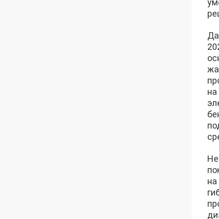
ум
ре
Да
20
ос
жа
пр
на
эл
бе
по
ср
Не
по
на
ги
пр
ди