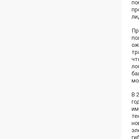
по
пр
ли
Пр
по
ож
тр
чт
ло
ба
мо
В 
го
им
те
но
эл
ги