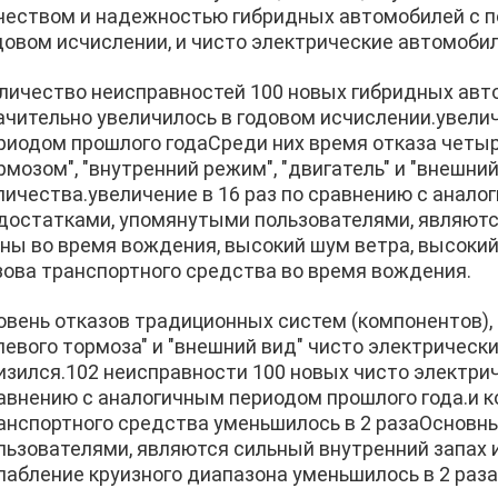
чеством и надежностью гибридных автомобилей с по
довом исчислении, и чисто электрические автомобили
личество неисправностей 100 новых гибридных авт
ачительно увеличилось в годовом исчислении.увелич
риодом прошлого годаСреди них время отказа четы
рмозом", "внутренний режим", "двигатель" и "внешни
личества.увеличение в 16 раз по сравнению с ана
достатками, упомянутыми пользователями, являютс
ны во время вождения, высокий шум ветра, высоки
зова транспортного средства во время вождения.
овень отказов традиционных систем (компонентов), т
левого тормоза" и "внешний вид" чисто электрическ
изился.102 неисправности 100 новых чисто электрич
авнению с аналогичным периодом прошлого года.и к
анспортного средства уменьшилось в 2 разаОснов
льзователями, являются сильный внутренний запах 
лабление круизного диапазона уменьшилось в 2 раза 