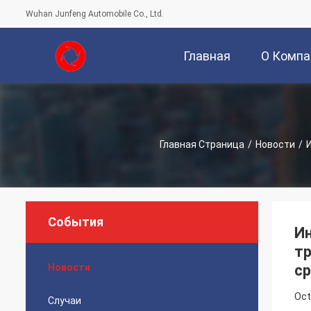
Wuhan Junfeng Automobile Co., Ltd.
Главная
О Компа
Страница
Главная Страница
/
Новости
/
События
И
т
Новости
с
Oct
Случаи