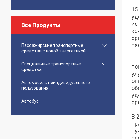
15
уд
ис
Все Продукты
ко
ср
та
Пассажирские транспортные
средства с новой энергетикой
Специальные транспортные
по
средства
ул
оп
Автомобиль неиндивидуального
об
пользования
уд
Автобус
ср
В 
тр
пу
ср