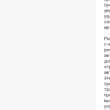
ср
ув
уд
со
ав
Ры
с 
ре
ав
до
от
ав
эт
ср
тр
пр
вы
ул