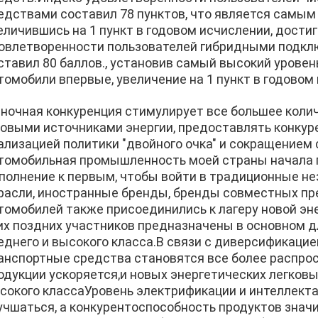
едствами составил 78 пунктов, что является самым
еличившись на 1 пункт в годовом исчислении, достиг
овлетворенности пользователей гибридными подк
ставил 80 баллов., установив самый высокий уровен
томобили впервые, увеличение на 1 пункт в годовом
ночная конкуренция стимулирует все большее коли
новыми источниками энергии, предоставлять конкур
ализацией политики "двойного очка" и сокращением 
томобильная промышленность моей страны начала п
полнение к первым, чтобы войти в традиционные н
расли, иностранные бренды, бренды совместных пр
томобилей также присоединились к лагеру новой эн
их поздних участников предназначены в основном д
еднего и высокого класса.В связи с диверсификацие
анспортные средства становятся все более распро
одукции ускоряется,и новых энергетических легков
сокого классаУровень электрификации и интеллект
учшаться, а конкурентоспособность продуктов зна