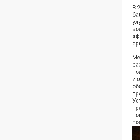
В 
ба
ул
во
эф
ср
Ме
ра
по
и 
об
пр
Ус
тр
по
по