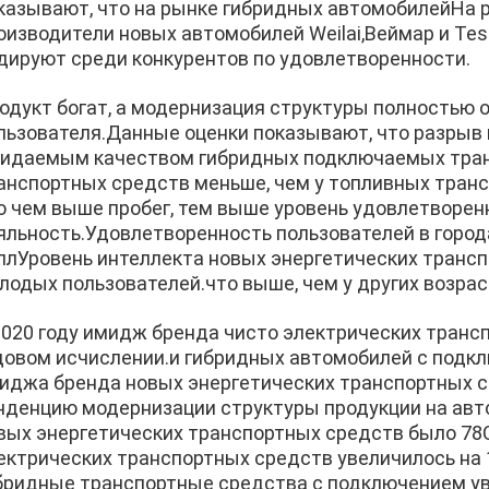
казывают, что на рынке гибридных автомобилейНа 
оизводители новых автомобилей Weilai,Веймар и Tes
дируют среди конкурентов по удовлетворенности.
одукт богат, а модернизация структуры полностью 
льзователя.Данные оценки показывают, что разры
идаемым качеством гибридных подключаемых транс
анспортных средств меньше, чем у топливных тран
о чем выше пробег, тем выше уровень удовлетворенн
яльность.Удовлетворенность пользователей в город
ллУровень интеллекта новых энергетических транс
лодых пользователей.что выше, чем у других возрас
2020 году имидж бренда чисто электрических трансп
довом исчислении.и гибридных автомобилей с подкл
иджа бренда новых энергетических транспортных 
нденцию модернизации структуры продукции на авт
вых энергетических транспортных средств было 78
ектрических транспортных средств увеличилось на 1
бридные транспортные средства с подключением уве