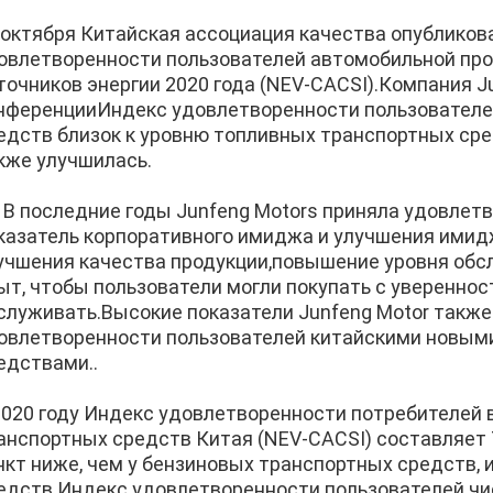
 октября Китайская ассоциация качества опубликов
овлетворенности пользователей автомобильной пр
точников энергии 2020 года (NEV-CACSI).Компания J
нференцииИндекс удовлетворенности пользователе
едств близок к уровню топливных транспортных сре
кже улучшилась.
В последние годы Junfeng Motors приняла удовлет
казатель корпоративного имиджа и улучшения имид
учшения качества продукции,повышение уровня обсл
ыт, чтобы пользователи могли покупать с увереннос
служивать.Высокие показатели Junfeng Motor такж
овлетворенности пользователей китайскими новым
едствами..
2020 году Индекс удовлетворенности потребителей
анспортных средств Китая (NEV-CACSI) составляет 7
нкт ниже, чем у бензиновых транспортных средств, 
едств.Индекс удовлетворенности пользователей ч