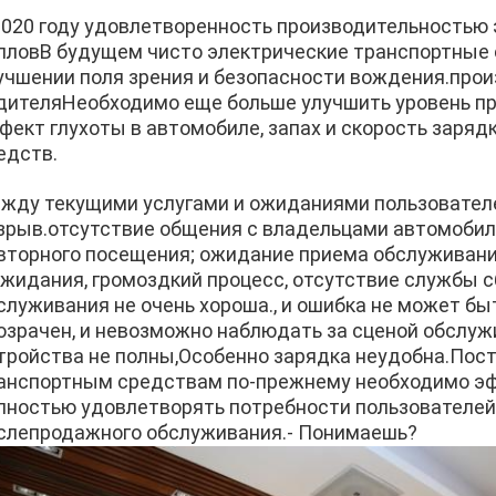
2020 году удовлетворенность производительностью 
лловВ будущем чисто электрические транспортные
учшении поля зрения и безопасности вождения.про
дителяНеобходимо еще больше улучшить уровень пр
фект глухоты в автомобиле, запах и скорость заряд
едств.
жду текущими услугами и ожиданиями пользовател
зрыв.отсутствие общения с владельцами автомобил
вторного посещения; ожидание приема обслуживани
ожидания, громоздкий процесс, отсутствие службы с
служивания не очень хороша., и ошибка не может бы
озрачен, и невозможно наблюдать за сценой обслуж
тройства не полны,Особенно зарядка неудобна.Пос
анспортным средствам по-прежнему необходимо эф
лностью удовлетворять потребности пользователей
слепродажного обслуживания.
- Понимаешь?