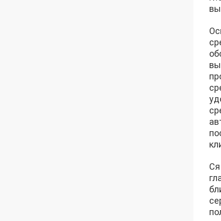
вы
Ос
ср
об
вы
пр
ср
уд
ср
ав
по
кл
Ся
гл
бл
се
по