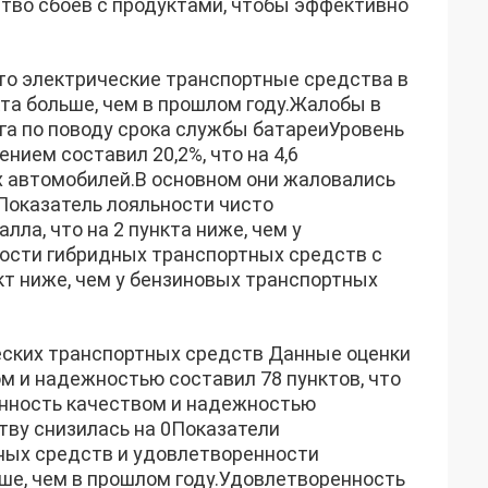
тво сбоев с продуктами, чтобы эффективно
то электрические транспортные средства в
нкта больше, чем в прошлом году.Жалобы в
ога по поводу срока службы батареиУровень
ием составил 20,2%, что на 4,6
х автомобилей.В основном они жаловались
Показатель лояльности чисто
ла, что на 2 пункта ниже, чем у
ности гибридных транспортных средств с
кт ниже, чем у бензиновых транспортных
еских транспортных средств Данные оценки
м и надежностью составил 78 пунктов, что
ренность качеством и надежностью
тву снизилась на 0Показатели
ных средств и удовлетворенности
ьше, чем в прошлом году.Удовлетворенность