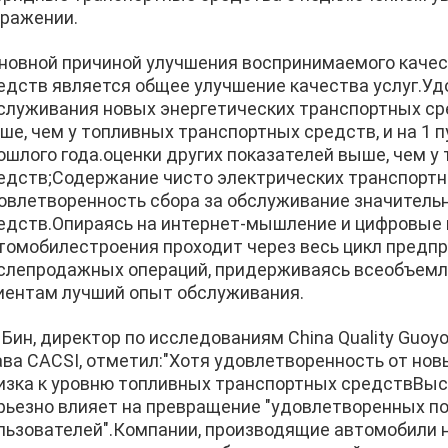
ражении.
новной причиной улучшения воспринимаемого качес
едств является общее улучшение качества услуг.У
служивания новых энергетических транспортных сред
ше, чем у топливных транспортных средств, и на 1 
ошлого года.оценки других показателей выше, чем 
едств;Содержание чисто электрических транспортны
овлетворенность сбора за обслуживание значитель
едств.Опираясь на интернет-мышление и цифровые 
томобилестроения проходит через весь цикл предп
слепродажных операций, придерживаясь всеобъемл
иентам лучший опыт обслуживания.
 Бин, директор по исследованиям China Quality Guoyou E
ава CACSI, отметил:"Хотя удовлетворенность от но
изка к уровню топливных транспортных средствВыс
рьезно влияет на превращение "удовлетворенных по
льзователей".Компании, производящие автомобили 