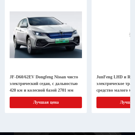
JF-D60/62EV Dongfeng Nissan чисто
JunFeng LHD и RHD
электрический седан, с дальностью
электрическое тран
420 км и колесной базой 2701 мм
средство малого м
F10
Лучшая цена
Лучшая