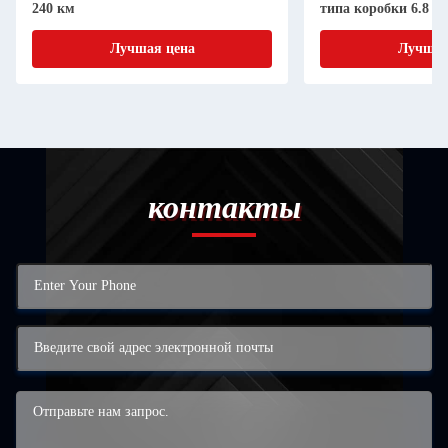
240 км
типа коробки 6.8 (м
JF -E27
Лучшая цена
Лучшая
контакты