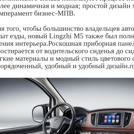
лее динамичная и модная; простой дизайн
мперамент бизнес-МПВ.
я того, чтобы большинство владельцев ав
ыт езды, новый Lingzhi M5 также был пол
ения интерьера.Роскошная приборная пане
остирается от водительского сиденья до с
гкие материалы и модный стиль цветового с
орядоченный, удобный и удобный дизайн.п