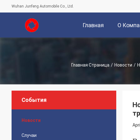
Wuhan Junfeng Automobile Co., Ltd.
Главная
О Компа
Страница
Главная Страница
/
Новости
/
Н
События
Но
тр
Новости
Apr
Случаи