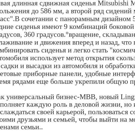
вая длинная сдвижная сиденья Mitsubishi 
ольжения до 586 мм, а второй ряд сидений 
асс".В сочетании с панорамным дизайном 
дние сиденья имеют 9 комбинаций боковой 
адусов, 360 градусов.
°
вращение, складыван
лаживание и движения вперед и назад, что 
мбинировать сиденья и легко стать "косм
томобиля использует метод открытия скольз
садки и высадки из автомобиля и обработк
етовые приборные панели, удобные интерф
емя рядами еще больше укрепили общую пр
к универсальный бизнес-МВВ, новый Lingz
полняет каждую роль в деловой жизни, но 
слаждаться своей карьерой, пользоваться 
оими друзьями и семьей, чтобы выйти на м
енами семьи..