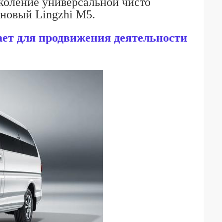
коление универсальной чисто
 новый Lingzhi M5.
чает для продвижения деятельности