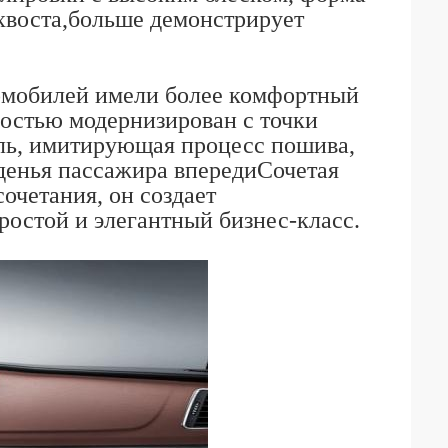
 хвоста,больше демонстрирует
томобилей имели более комфортный
ностью модернизирован с точки
ль, имитирующая процесс пошива,
иденья пассажира впередиСочетая
очетания, он создает
ростой и элегантный бизнес-класс.