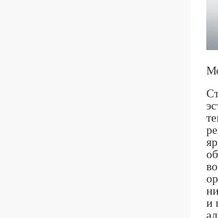
Мо
Ст
эс
те
ре
яр
об
во
ор
ни
и 
ал