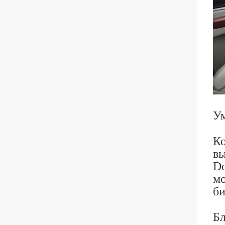
Ум
Ко
вы
Do
мо
би
Бл