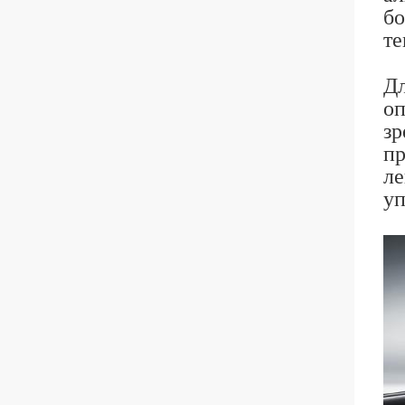
бо
те
Дл
оп
зр
пр
ле
уп