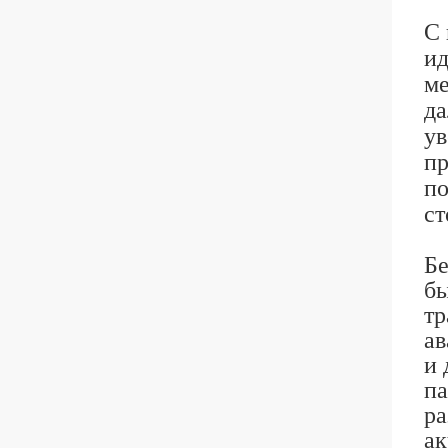
С 
ид
ме
да
ув
пр
по
ст
Бе
бы
тр
ав
и 
па
ра
ак