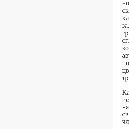
но
ск
кл
за
гр
сг
ко
ав
по
цв
тр
Ка
ис
на
св
чл