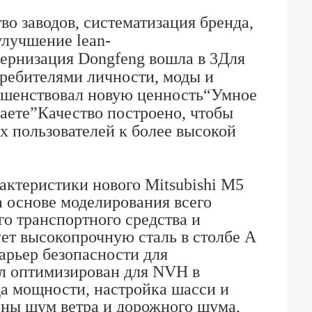
во заводов, систематизация бренда,
лучшение lean-
ернизация Dongfeng вошла в 3Для
ребителями личности, моды и
ршенствовал новую ценность
“
Умное
аете
”
Качество построено, чтобы
х пользователей к более высокой
актеристики нового Mitsubishi M5
 основе моделирования всего
го транспортного средства и
ет высокопрочную сталь в столбе А
барьер безопасности для
л оптимизирован для NVH в
да мощности, настройка шасси и
ны шум ветра и дорожного шума,