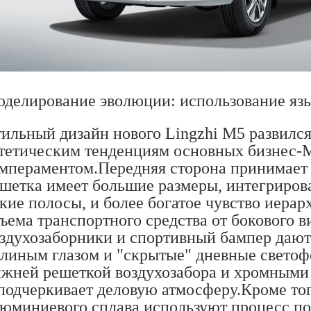
делирование эволюции: использование яз
ильный дизайн нового Lingzhi M5 развился
тетическим тенденциям основных бизнес-
мпераментом.Передняя сторона принимает 
шетка имеет большие размеры, интегриро
кие полосы, и более богатое чувство иера
ъема транспортного средства от бокового 
здухозаборники и спортивный бампер дают
линым глазом и "скрытые" дневные светоф
жней решеткой воздухозабора и хромными
подчеркивает деловую атмосферу.Кроме тог
юминиевого сплава используют процесс по